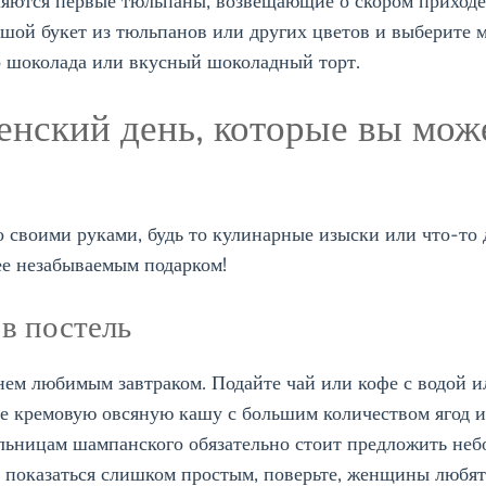
яются первые тюльпаны, возвещающие о скором приходе
ьшой букет из тюльпанов или других цветов и выберите 
о шоколада или вкусный шоколадный торт.
нский день, которые вы може
о своими руками, будь то кулинарные изыски или что-то 
 ее незабываемым подарком!
в постель
нем любимым завтраком. Подайте чай или кофе с водой 
нее кремовую овсяную кашу с большим количеством ягод и
ельницам шампанского обязательно стоит предложить не
 показаться слишком простым, поверьте, женщины любят, 