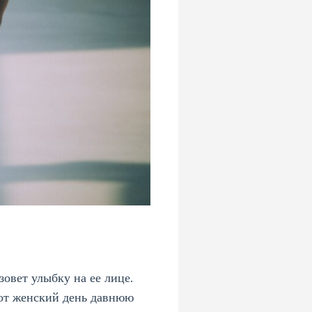
овет улыбку на ее лице.
тот женский день давнюю