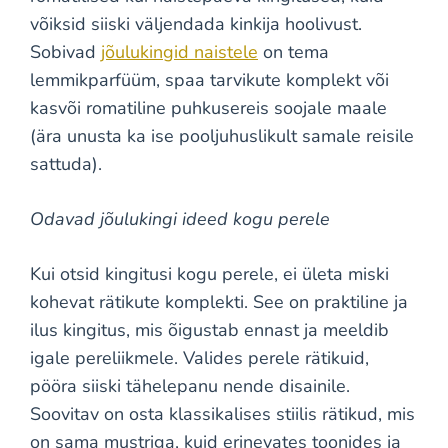
võiksid siiski väljendada kinkija hoolivust.
Sobivad
jõulukingid naistele
on tema
lemmikparfüüm, spaa tarvikute komplekt või
kasvõi romatiline puhkusereis soojale maale
(ära unusta ka ise pooljuhuslikult samale reisile
sattuda).
Odavad jõulukingi ideed kogu perele
Kui otsid kingitusi kogu perele, ei ületa miski
kohevat rätikute komplekti. See on praktiline ja
ilus kingitus, mis õigustab ennast ja meeldib
igale pereliikmele. Valides perele rätikuid,
pööra siiski tähelepanu nende disainile.
Soovitav on osta klassikalises stiilis rätikud, mis
on sama mustriga, kuid erinevates toonides ja