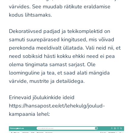
värvides. See muudab rätikute eraldamise
kodus lihtsamaks.
Dekoratiivsed padjad ja tekikomplektid on
samuti suurepärased kingitused, mis võivad
perekonda meeldivalt üllatada. Vali neid nii, et
need sobiksid hästi kokku ehkki need ei pea
olema tingimata samast sarjast. Ole
loominguline ja tea, et saad alati mängida
värvide, mustrite ja detailidega.
Erinevaid jõulukinkide ideid
https://hansapost.ee/et/lehekulg/joulud-
kampaania lehel: