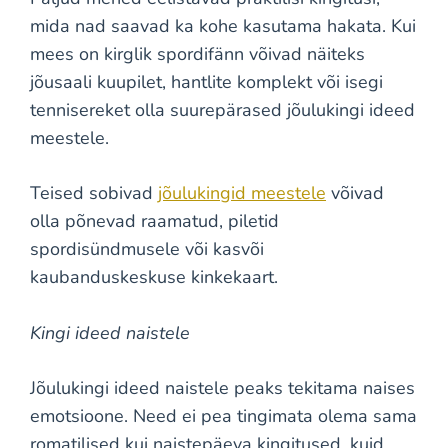
mida nad saavad ka kohe kasutama hakata. Kui
mees on kirglik spordifänn võivad näiteks
jõusaali kuupilet, hantlite komplekt või isegi
tennisereket olla suurepärased jõulukingi ideed
meestele.
Teised sobivad
jõulukingid meestele
võivad
olla põnevad raamatud, piletid
spordisündmusele või kasvõi
kaubanduskeskuse kinkekaart.
Kingi ideed naistele
Jõulukingi ideed naistele peaks tekitama naises
emotsioone. Need ei pea tingimata olema sama
romatilised kui naistepäeva kingitused, kuid