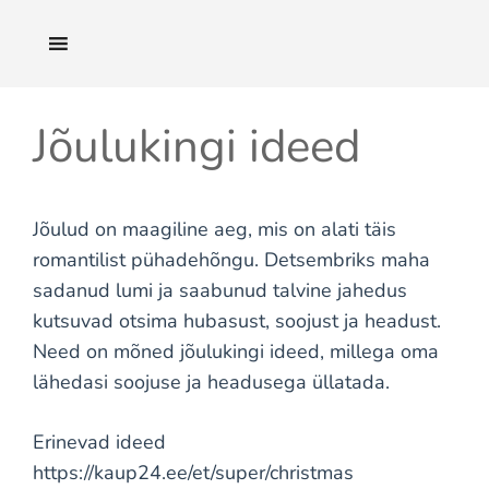
Skip
to
content
Jõulukingi ideed
Jõulud on maagiline aeg, mis on alati täis
romantilist pühadehõngu. Detsembriks maha
sadanud lumi ja saabunud talvine jahedus
kutsuvad otsima hubasust, soojust ja headust.
Need on mõned jõulukingi ideed, millega oma
lähedasi soojuse ja headusega üllatada.
Erinevad ideed
https://kaup24.ee/et/super/christmas