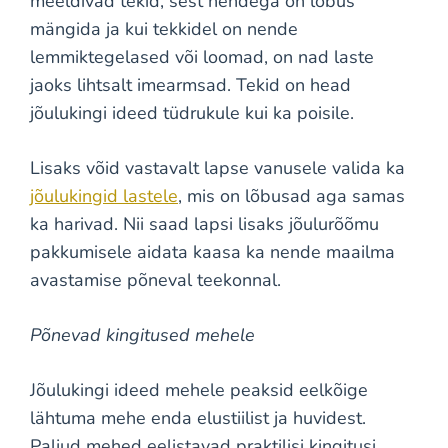
meeldivad tekid, sest nendega on lõbus
mängida ja kui tekkidel on nende
lemmiktegelased või loomad, on nad laste
jaoks lihtsalt imearmsad. Tekid on head
jõulukingi ideed tüdrukule kui ka poisile.
Lisaks võid vastavalt lapse vanusele valida ka
jõulukingid lastele
, mis on lõbusad aga samas
ka harivad. Nii saad lapsi lisaks jõulurõõmu
pakkumisele aidata kaasa ka nende maailma
avastamise põneval teekonnal.
Põnevad kingitused mehele
Jõulukingi ideed mehele peaksid eelkõige
lähtuma mehe enda elustiilist ja huvidest.
Paljud mehed eelistavad praktilisi kingitusi,